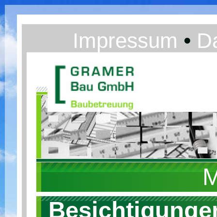
Impressum
•
D
Besichtigunge